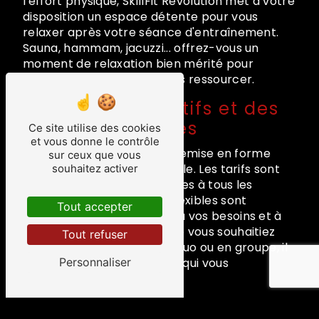
l'effort physique, SkillFit Révolution met à votre
disposition un espace détente pour vous
relaxer après votre séance d'entraînement.
Sauna, hammam, jacuzzi... offrez-vous un
moment de relaxation bien mérité pour
apaiser vos muscles et vous ressourcer.
Des tarifs attractifs et des
formules flexibles
Ce site utilise des cookies
et vous donne le contrôle
Chez SkillFit Révolution, la remise en forme
sur ceux que vous
n'est pas un luxe inaccessible. Les tarifs sont
souhaitez activer
étudiés pour être accessibles à tous les
budgets, et des formules flexibles sont
Tout accepter
proposées pour s'adapter à vos besoins et à
votre emploi du temps. Que vous souhaitiez
Tout refuser
vous entraîner en solo, en duo ou en groupe, il
y a forcément une formule qui vous
Personnaliser
conviendra.
PROFITEZ DE L'EXPÉRIENCE SKILLFIT