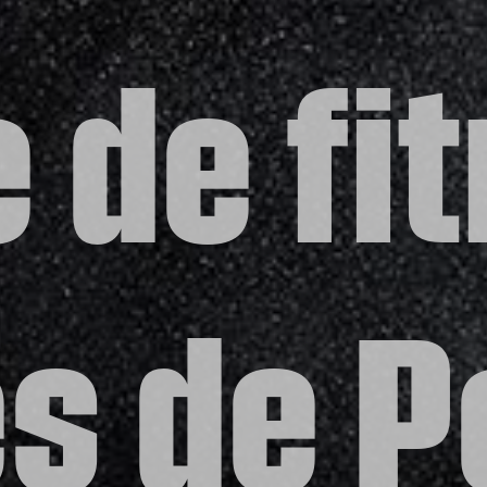
e de fi
s de P