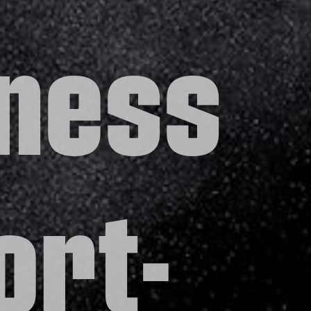
tness
ort-