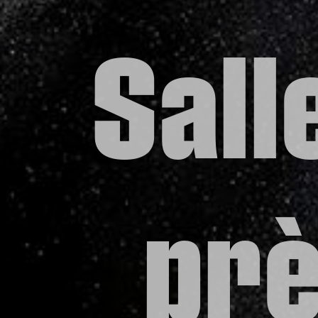
Sall
prè