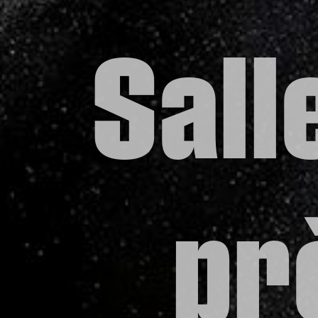
Sall
pr