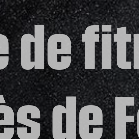
e de fi
ès de F