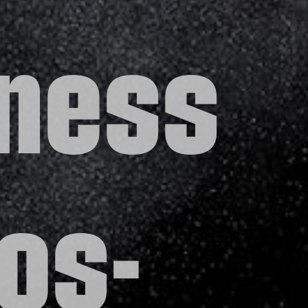
tness
os-